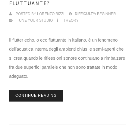
FLUTTUANTE?
POSTED BY
LORENZO RIZZI
DIFFICULTY:
BEGINNER
TUNE YOUR STUDIO
THEORY
Il flutter echo, o eco fluttuante in Italiano, è un fenomeno
dell’acustica interna degli ambienti chiusi e semi-aperti che
si crea quando le riflessioni sonore continuano a rimbalzare
fra due superfici parallele che non sono trattate in modo
adeguato.
CONTINUE READING