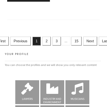
irst
Previous
1
2
3
...
15
Next
Las
YOUR PROFILE
You can choose the profiles and we will show you only relevant content
LAWYERS
INDUSTRY AND
MUSICIANS
ENVIRONMENT