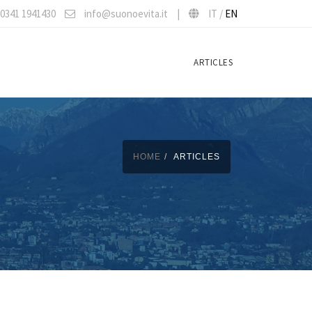
0341 1941430
info@suonoevita.it
|
IT /
EN
ARTICLES
HOME
ARTICLES