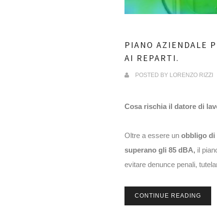
PIANO AZIENDALE 
AI REPARTI.
POSTED BY
LORENZO RIZZI
Cosa rischia il datore di la
Oltre a essere un
obbligo di
superano gli 85 dBA,
il pian
evitare denunce penali, tutelare
CONTINUE READING