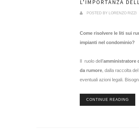
L’IMPORTANZA DEL
POSTED BY
LORENZO RIZZI
Come risolvere le liti sui 
impianti nel condominio?
Il ruolo dell’
amministratore 
da rumore
, dalla raccolta de
eventuali azioni legali. Bisog
CONTINUE READING