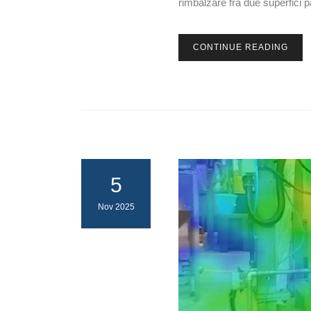
rimbalzare fra due superfici 
CONTINUE READING
5
Nov 2025