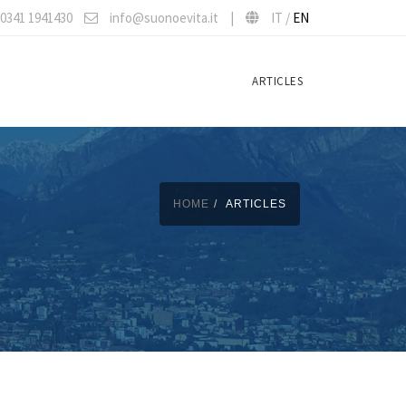
0341 1941430
info@suonoevita.it
|
IT /
EN
ARTICLES
HOME
ARTICLES