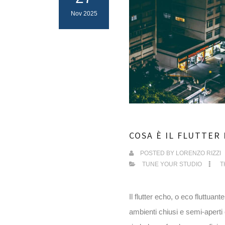
Nov 2025
COSA È IL FLUTTER
POSTED BY
LORENZO RIZZI
TUNE YOUR STUDIO
T
Il flutter echo, o eco fluttuan
ambienti chiusi e semi-aperti