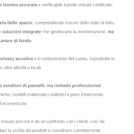
e tecnica accurata
e verificabile tramite misure certificate.
eta dello spazio
, comprendendo misure dello stato di fatto,
 e
soluzioni integrate
che gestiscano la riverberazione,
ma
 rumore di fondo
.
privacy acustica
e il contenimento del suono, soprattutto in
altre attività o locali.
i venditori di pannelli, ma richiede
professionisti
iche, modelli matematici realistici e piani d’intervento
ed economiche.
misure precise e da un confronto con i clienti, così da
dare la scelta dei prodotti e coordinare correttamente