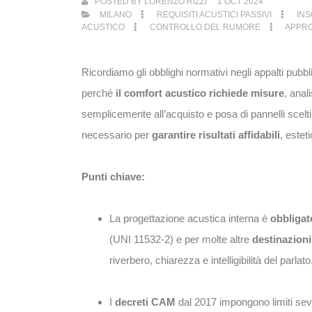
POSTED BY
LORENZO RIZZI
1
OCT 2024
MILANO
REQUISITI ACUSTICI PASSIVI
INS
ACUSTICO
CONTROLLO DEL RUMORE
APPRO
Ricordiamo gli obblighi normativi negli appalti pubbl
perché
il comfort acustico richiede misure
, anal
semplicemente all’acquisto e posa di pannelli scel
necessario per
garantire
risultati affidabili
, esteti
Punti chiave:
La progettazione acustica interna è
obbligat
(UNI 11532-2) e per molte altre
destinazion
riverbero, chiarezza e intelligibilità del parlato
I
decreti CAM
dal 2017 impongono limiti seve