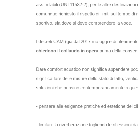
assimilabili (UNI 11532-2), per le altre destinazio
comunque richiesto il rispetto di limiti sul tempo di ri
sportivo, sia dove si deve comprendere la voce.
I decreti CAM (già dal 2017 ma oggi è di riferiment
chiedono il collaudo in opera
prima della consegn
Dare comfort acustico non significa appendere pochi
significa fare delle misure dello stato di fatto, verif
soluzioni che pensino contemporaneamente a quest
- pensare alle esigenze pratiche ed estetiche del cl
- limitare la riverberazione togliendo le riflessioni d