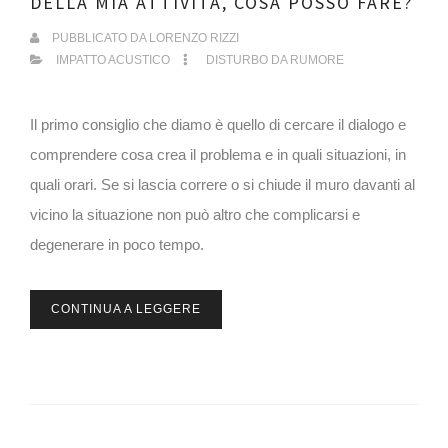
DELLA MIA ATTIVITÀ, COSA POSSO FARE?
PUBBLICATO DA
LORENZO RIZZI
IMPATTO ACUSTICO
DISTURBO DA RUMORE
Il primo consiglio che diamo è quello di cercare il dialogo e
comprendere cosa crea il problema e in quali situazioni, in
quali orari. Se si lascia correre o si chiude il muro davanti al
vicino la situazione non può altro che complicarsi e
degenerare in poco tempo.
CONTINUA A LEGGERE