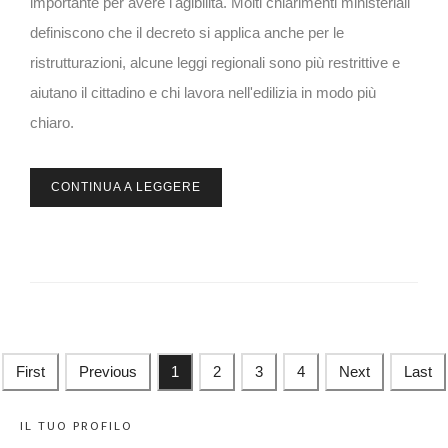
importante per avere l'agibilità. Molti chiarimenti ministeriali
definiscono che il decreto si applica anche per le
ristrutturazioni, alcune leggi regionali sono più restrittive e
aiutano il cittadino e chi lavora nell'edilizia in modo più
chiaro.
CONTINUA A LEGGERE
First
Previous
1
2
3
4
Next
Last
IL TUO PROFILO