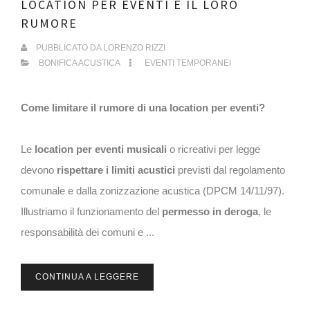
LOCATION PER EVENTI E IL LORO
RUMORE
PUBBLICATO DA
LORENZO RIZZI
BONIFICA ACUSTICA
EVENTI TEMPORANEI
Come limitare il rumore di una location per eventi?
Le
location per eventi musicali
o ricreativi per legge
devono
rispettare i limiti acustici
previsti dal regolamento
comunale e dalla zonizzazione acustica (DPCM 14/11/97).
Illustriamo il funzionamento del
permesso in deroga
, le
responsabilità dei comuni e ...
CONTINUA A LEGGERE