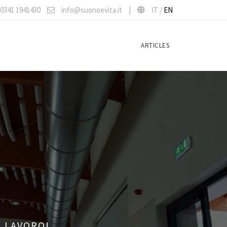
0341 1941430
info@suonoevita.it
|
IT /
EN
ARTICLES
L LAVORO!