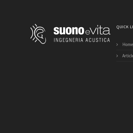
QUICK L
Hom
Articl