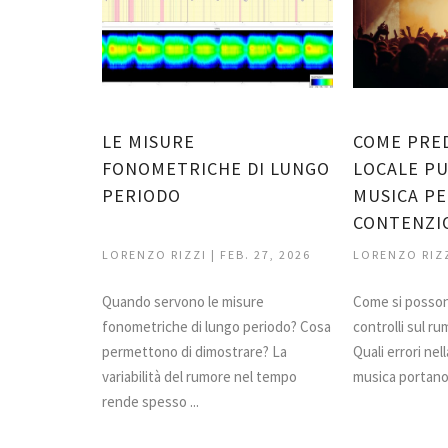
LE MISURE
COME PRE
FONOMETRICHE DI LUNGO
LOCALE PU
PERIODO
MUSICA PE
CONTENZIOS
LORENZO RIZZI | FEB. 27, 2026
LORENZO RIZZI
Quando servono le misure
Come si posson
fonometriche di lungo periodo? Cosa
controlli sul ru
permettono di dimostrare? La
Quali errori nel
variabilità del rumore nel tempo
musica portano p
rende spesso ...