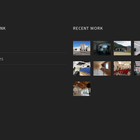
INK
RECENT WORK
e
es