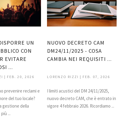
DISPORRE UN
NUOVO DECRETO CAM
BBLICO CON
DM24/11/2025 - COSA
R EVITARE
CAMBIA NEI REQUISITI ...
I ...
 | FEB. 20, 2026
LORENZO RIZZI | FEB. 07, 2026
o prevenire reclami e
I limiti acustici del DM 24/11/2025,
more del tuo locale?
nuovo decreto CAM, che è entrato in
la gestione della
vigore 4 febbraio 2026. Ricordiamo ...
iù ...