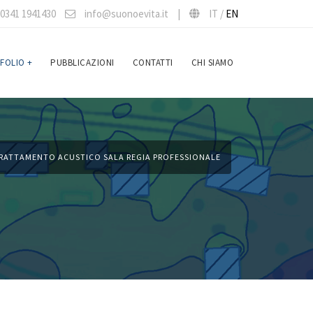
0341 1941430
info@suonoevita.it
|
IT /
EN
FOLIO
+
PUBBLICAZIONI
CONTATTI
CHI SIAMO
RATTAMENTO ACUSTICO SALA REGIA PROFESSIONALE