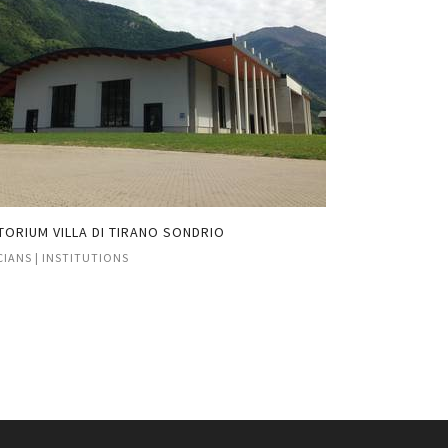
TORIUM VILLA DI TIRANO SONDRIO
PALASOLE DI BE
IANS | INSTITUTIONS
MUSICIANS | INST