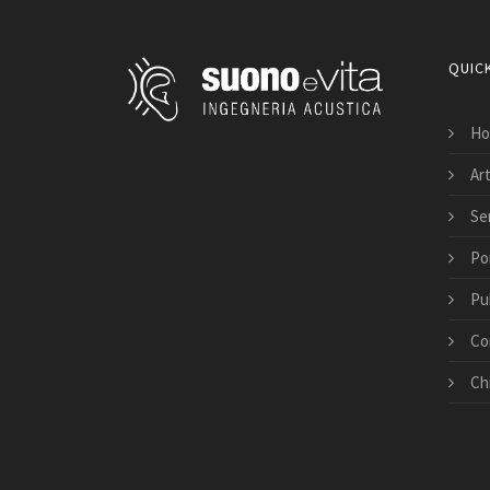
QUICK
Ho
Art
Ser
Po
Pu
Co
Ch