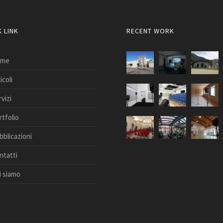
 LINK
RECENT WORK
me
icoli
vizi
rtfolio
bblicazioni
ntatti
i siamo