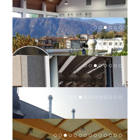
CORREZIONE ACUSTICA AUDITORIUM DA CHIESA
SETTECENTESCA
MUSICIANS | INSTITUTIONS
MANCA AUT - TRATTAMENTO ACUSTICO D CAFFÈ A
MILANO
ARCHITECTURE | RETAIL BUSINESSES
PALASOLE DI BELLANO
MUSICIANS | INSTITUTIONS
OPERE DI INSONORIZZAZIONE INDUSTRIALE CON SILTE
SRL
RETAIL BUSINESSES | INDUSTRY AND ENVIRONMENT