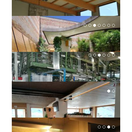
STUDI ACUSTICI CON SPAZIO TECNICO SRL
RETAIL BUSINESSES | INDUSTRY AND ENVIRONMENT
IMPATTO ACUSTICO C.MATIC SPA
ARCHITECTURE | INDUSTRY AND ENVIRONMENT
CORREZIONE SALA POLIVALENTE COMUNALE CASTIONE
ANDEVENNO
INSTITUTIONS | ARCHITECTURE
INSTALLAZIONE MEIGUI DI ROBERTO CUOGHI ALLA
BIENNALE DI VENEZIA 2009
MUSICIANS | ARCHITECTURE