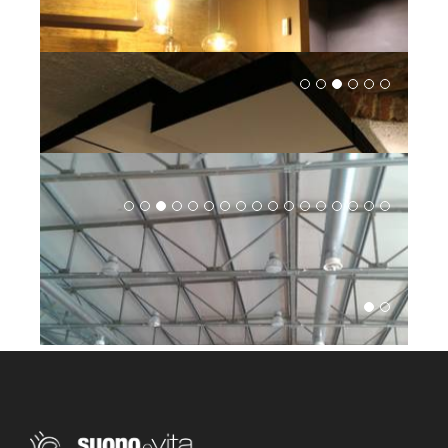
IMPATTO ACUSTICO PIDUEMME SRL
ARCHITECTURE | INDUSTRY AND ENVIRONMENT
ISOLAMENTO E CORREZIONE BAR HOTEL NEVADA -
BORMIO
ARCHITECTURE | RETAIL BUSINESSES
CORREZIONE RISTORANTE SHABÙ - LECCO
ARCHITECTURE | PRIVATE CITIZEN
SUONOEVITA E PUMA PER MAX PEZZALI
MUSICIANS | ARCHITECTURE