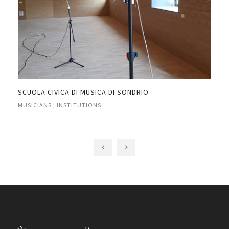
SCUOLA CIVICA DI MUSICA DI SONDRIO
INS
RIV
MUSICIANS | INSTITUTIONS
MUS