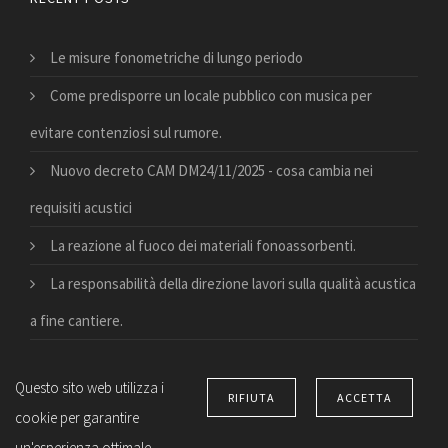
Le misure fonometriche di lungo periodo
Come predisporre un locale pubblico con musica per
evitare contenziosi sul rumore.
Nuovo decreto CAM DM24/11/2025 - cosa cambia nei
requisiti acustici
La reazione al fuoco dei materiali fonoassorbenti.
La responsabilità della direzione lavori sulla qualità acustica
a fine cantiere.
Questo sito web utilizza i
RIFIUTA
ACCETTA
cookie per garantire
© Copyright 2026 Suono e vita. All right reserved –
Privacy
un'esperienza ottimale.