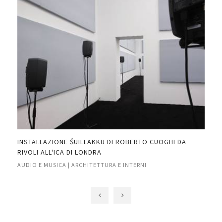
INSTALLAZIONE ŠUILLAKKU DI ROBERTO CUOGHI DA
COR
RIVOLI ALL'ICA DI LONDRA
AUD
AUDIO E MUSICA | ARCHITETTURA E INTERNI