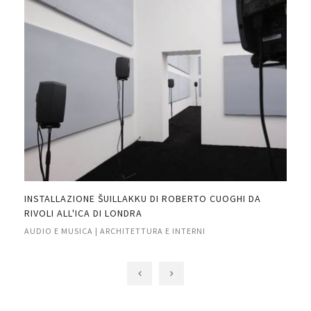
INSTALLAZIONE ŠUILLAKKU DI ROBERTO CUOGHI DA
COR
RIVOLI ALL'ICA DI LONDRA
AUD
AUDIO E MUSICA | ARCHITETTURA E INTERNI