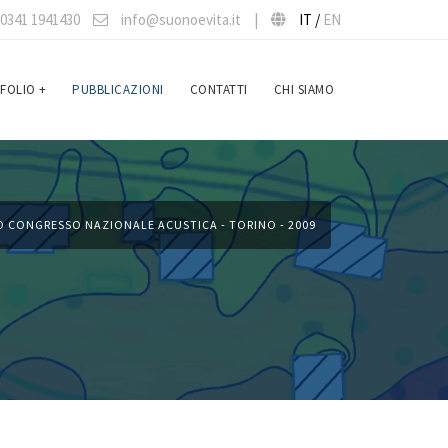
0341 1941430
info@suonoevita.it
|
IT /
EN
FOLIO
+
PUBBLICAZIONI
CONTATTI
CHI SIAMO
O CONGRESSO NAZIONALE ACUSTICA - TORINO - 2009