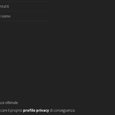
ntatti
i siamo
nza ottimale.
icare il proprio
profilo privacy
di conseguenza.
ivacy notice
–
Privacy Apps
-
Impostazioni sulla Privacy
–
ToS
–
Credits