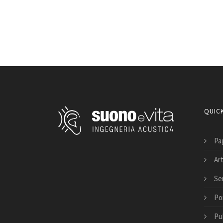
QUICK
Pag
Art
Ser
Po
Pu