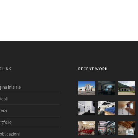
 LINK
RECENT WORK
ina iniziale
icoli
vizi
rtfolio
bblicazioni