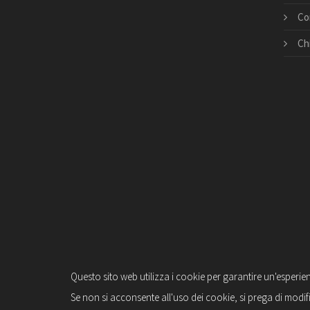
Co
Ch
Questo sito web utilizza i cookie per garantire un'esperie
Se non si acconsente all'uso dei cookie, si prega di modif
© Copyright 2026 Suono e vita. All right reserved –
Pr