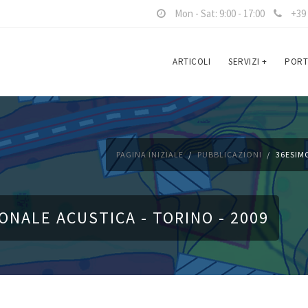
Mon - Sat: 9:00 - 17:00
+39 
ARTICOLI
SERVIZI
+
PORT
PAGINA INIZIALE
PUBBLICAZIONI
36ESIM
NALE ACUSTICA - TORINO - 2009