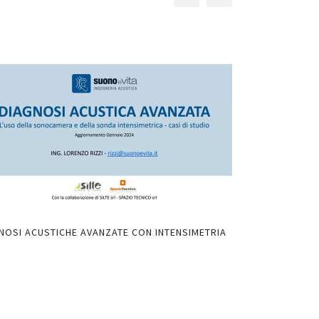
NOSI ACUSTICHE AVANZATE CON INTENSIMETRIA
LIMITI NORMATIV
AULE DI MUSICA 
DALL’ESPERIENZ
PDF