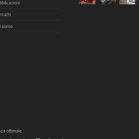
bblicazioni
ntatti
i siamo
nza ottimale.