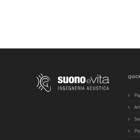
QUICK
Pag
Art
Ser
Po