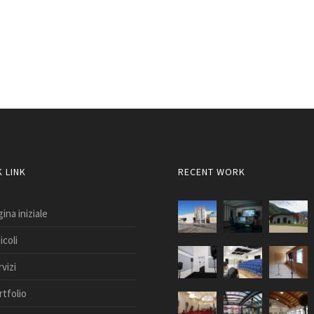
 LINK
RECENT WORK
ina iniziale
icoli
vizi
rtfolio