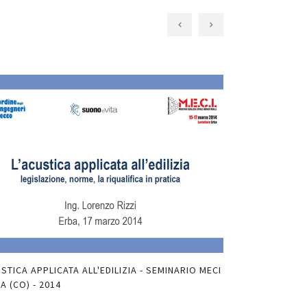
USTICA APPLICATA ALL'EDILIZIA - SEMINARIO MECI
IMPATTO ACUSTI
BA (CO) - 2014
2014
PDF