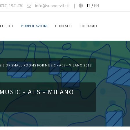
0341 1941430
info@suonoevita.it
|
IT /
EN
FOLIO
+
PUBBLICAZIONI
CONTATTI
CHI SIAMO
IS OF SMALL ROOMS FOR MUSIC - AES - MILANO 2018
MUSIC - AES - MILANO