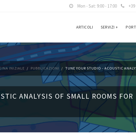
Mon - Sat: 9:00 - 17:00
+39 
ARTICOLI
SERVIZI
+
PORT
GINA INIZIALE
PUBBLICAZIONI
TUNE YOUR STUDIO - ACOUSTIC ANALYS
STIC ANALYSIS OF SMALL ROOMS FOR 