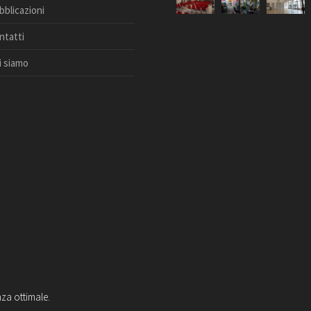
bblicazioni
ntatti
i siamo
nza ottimale.