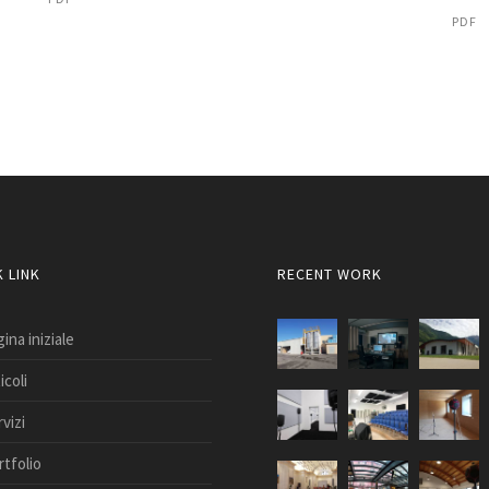
PDF
 LINK
RECENT WORK
ina iniziale
icoli
vizi
rtfolio