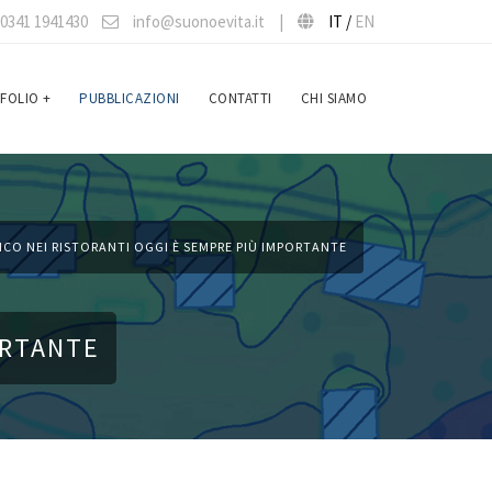
0341 1941430
info@suonoevita.it
|
IT /
EN
FOLIO
+
PUBBLICAZIONI
CONTATTI
CHI SIAMO
CO NEI RISTORANTI OGGI È SEMPRE PIÙ IMPORTANTE
ORTANTE