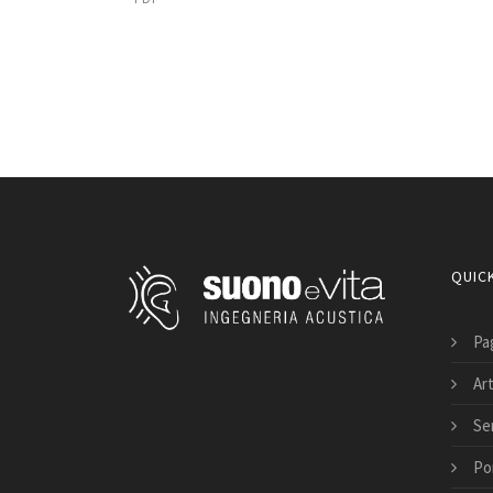
QUICK
Pag
Art
Ser
Po