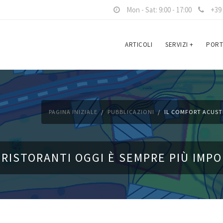
Mon - Sat: 9:00 - 17:00
+39 
ARTICOLI
SERVIZI
+
PORT
PAGINA INIZIALE
PUBBLICAZIONI
IL COMFORT ACUSTI
 RISTORANTI OGGI È SEMPRE PIÙ IMP