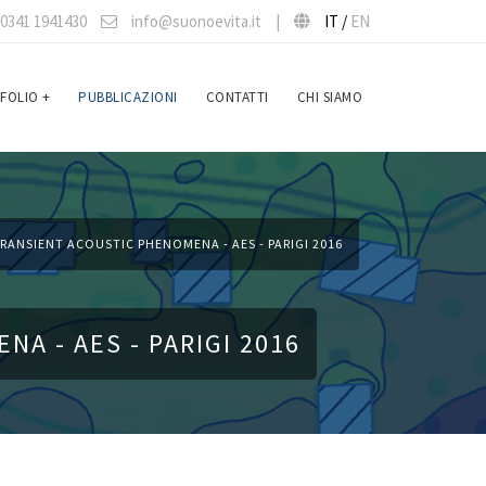
0341 1941430
info@suonoevita.it
|
IT /
EN
FOLIO
+
PUBBLICAZIONI
CONTATTI
CHI SIAMO
ANSIENT ACOUSTIC PHENOMENA - AES - PARIGI 2016
A - AES - PARIGI 2016