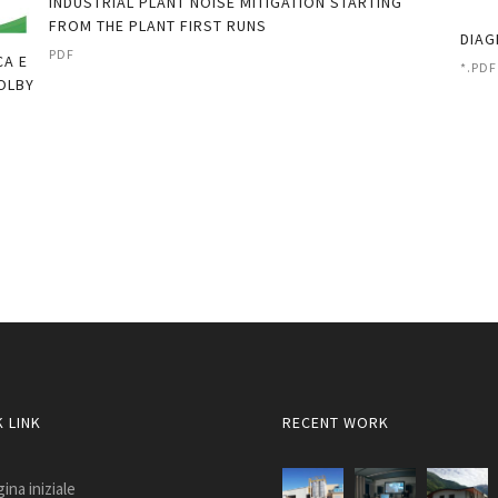
INDUSTRIAL PLANT NOISE MITIGATION STARTING
FROM THE PLANT FIRST RUNS
DIAG
PDF
CA E
*.PDF
DOLBY
 LINK
RECENT WORK
ina iniziale