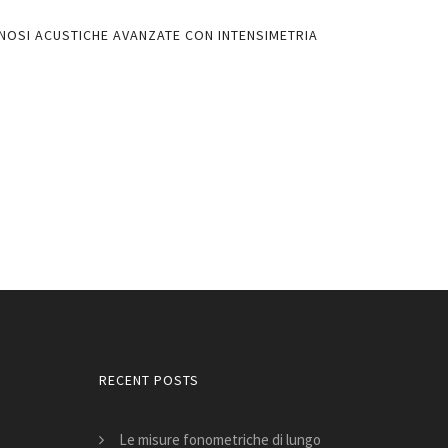
NOSI ACUSTICHE AVANZATE CON INTENSIMETRIA
LIMITI NORMATIV
AULE DI MUSICA 
DALL’ESPERIENZ
PDF
RECENT POSTS
Le misure fonometriche di lungo