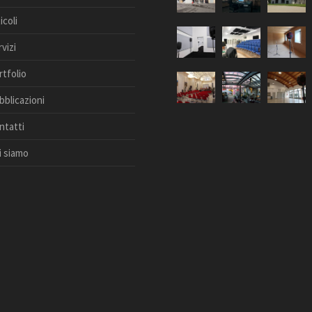
icoli
vizi
rtfolio
bblicazioni
ntatti
i siamo