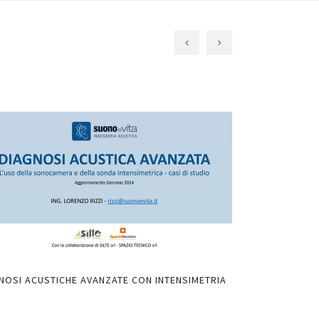
NOSI ACUSTICHE AVANZATE CON INTENSIMETRIA
LIMITI NORMATIV
AULE DI MUSICA 