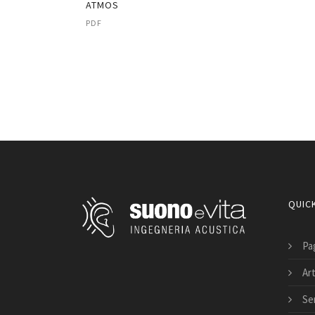
ATMOS
PDF
QUICK
Pag
Art
Ser