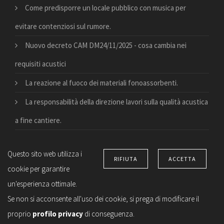
Come predisporre un locale pubblico con musica per
evitare contenziosi sul rumore.
Nuovo decreto CAM DM24/11/2025 - cosa cambia nei
requisiti acustici
La reazione al fuoco dei materiali fonoassorbenti.
La responsabilità della direzione lavori sulla qualità acustica
a fine cantiere.
Questo sito web utilizza i
RIFIUTA
ACCETTA
cookie per garantire
© Copyright 2026 Suono e vita. All right reserved –
Privacy
un'esperienza ottimale.
notice
–
Privacy Apps
-
Impostazioni sulla Privacy
–
ToS
–
Se non si acconsente all'uso dei cookie, si prega di modificare il
Credits
proprio
profilo privacy
di conseguenza.