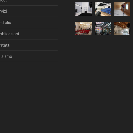
vizi
rtfolio
bblicazioni
ntatti
i siamo