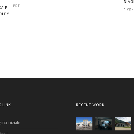
DIAG
PDF
CA E
*.PDF
DOLBY
 LINK
RECENT WORK
ina iniziale
icoli