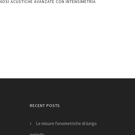
NOSI ACUSTICHE AVANZATE CON INTENSIMETRIA
LIMITI NORMATIV
AULE DI MUSICA 
DALL’ESPERIENZ
PDF
RECENT POSTS
Le misure fonometriche di lungo
periodo