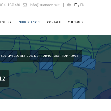
0341 1941430
info@suonoevita.it
|
IT /
EN
FOLIO
+
PUBBLICAZIONI
CONTATTI
CHI SIAMO
 SUL LIVELLO RESIDUO NOTTURNO - AIA - ROMA 2012
12