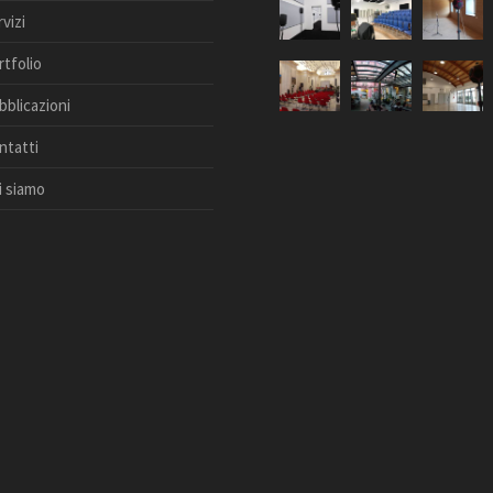
vizi
rtfolio
bblicazioni
ntatti
i siamo