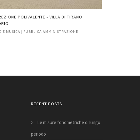
EZIONE POLIVALENTE - VILLA DI TIRANO
TRATTAMENTO C
DRIO
PONTE DELL'OLI
O E MUSICA | PUBBLICA AMMINISTRAZIONE
AUDIO E MUSICA |
RECENT POSTS
Le misure fonometriche di lungo
periodo