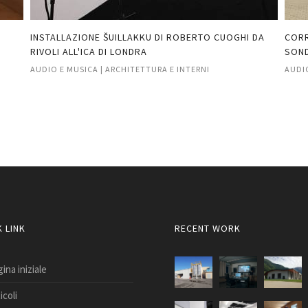
INSTALLAZIONE ŠUILLAKKU DI ROBERTO CUOGHI DA
CORR
RIVOLI ALL'ICA DI LONDRA
SON
AUDIO E MUSICA | ARCHITETTURA E INTERNI
AUDI
 LINK
RECENT WORK
ina iniziale
icoli