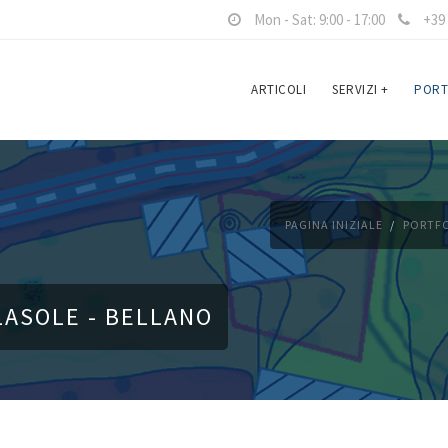
Mon - Sat: 9:00 - 17:00
+39 
ARTICOLI
SERVIZI
+
PORT
PAGINA INIZIALE
PORTF
LASOLE - BELLANO