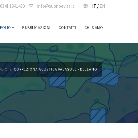
0341 1941430
info@suonoevita.it
|
IT /
EN
FOLIO
+
PUBBLICAZIONI
CONTATTI
CHI SIAMO
OLIO
CORREZIONA ACUSTICA PALASOLE - BELLANO