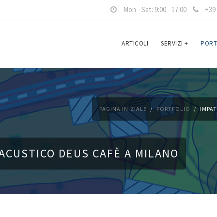
Mon - Sat: 9:00 - 17:00
+39 
ARTICOLI
SERVIZI
+
PORT
PAGINA INIZIALE
PORTFOLIO
IMPA
ACUSTICO DEUS CAFÈ A MILANO