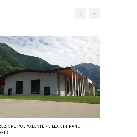
EZIONE POLIVALENTE - VILLA DI TIRANO
CORREZIONA ACU
DRIO
AUDIO E MUSICA |