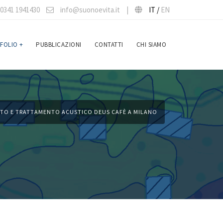
0341 1941430
info@suonoevita.it
|
IT /
EN
FOLIO
+
PUBBLICAZIONI
CONTATTI
CHI SIAMO
TTO E TRATTAMENTO ACUSTICO DEUS CAFÈ A MILANO