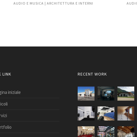
AUDIO E MUSICA | ARCHITETTURA E INTERNI
AUDI
 LINK
RECENT WORK
ina iniziale
icoli
vizi
rtfolio