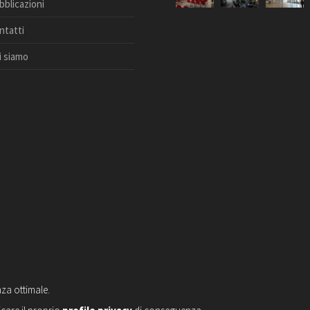
bblicazioni
ntatti
i siamo
nza ottimale.