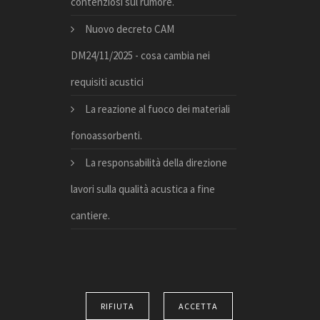
contenziosi sul rumore.
Nuovo decreto CAM
DM24/11/2025 - cosa cambia nei
requisiti acustici
La reazione al fuoco dei materiali
fonoassorbenti.
La responsabilità della direzione
lavori sulla qualità acustica a fine
cantiere.
RIFIUTA
ACCETTA